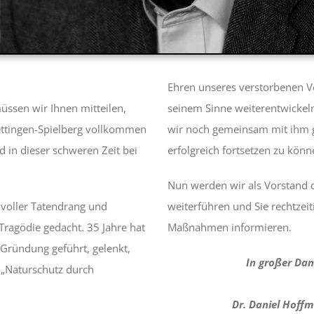
Ehren unseres verstorbenen V
üssen wir Ihnen mitteilen,
seinem Sinne weiterentwickeln
Oettingen-Spielberg vollkommen
wir noch gemeinsam mit ihm ge
 in dieser schweren Zeit bei
erfolgreich fortsetzen zu könn
Nun werden wir als Vorstand 
 voller Tatendrang und
weiterführen und Sie rechtzeit
Tragödie gedacht. 35 Jahre hat
Maßnahmen informieren.
 Gründung geführt, gelenkt,
In großer Dan
o „Naturschutz durch
Dr. Daniel Hoff