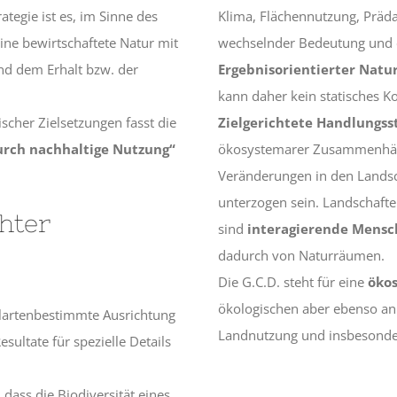
ategie ist es, im Sinne des
Klima, Flächennutzung, Präda
ine bewirtschaftete Natur mit
wechselnder Bedeutung und en
nd dem Erhalt bzw. der
Ergebnisorientierter Natu
kann daher kein statisches Ko
her Zielsetzungen fasst die
Zielgerichtete Handlungss
urch nachhaltige Nutzung“
ökosystemarer Zusammenhän
Veränderungen in den Lands
unterzogen sein. Landschafte
hter
sind
interagierende Mens
dadurch von Naturräumen.
Die G.C.D. steht für eine
öko
ökologischen aber ebenso an
elartenbestimmte Ausrichtung
Landnutzung und insbesondere
ltate für spezielle Details
dass die Biodiversität eines