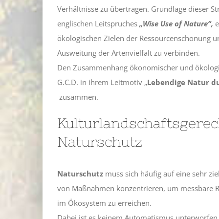
Verhältnisse zu übertragen. Grundlage dieser Str
englischen Leitspruches
„Wise Use of Nature“,
e
ökologischen Zielen der Ressourcenschonung u
Ausweitung der Artenvielfalt zu verbinden.
Den Zusammenhang ökonomischer und ökologisc
G.C.D. in ihrem Leitmotiv „
Lebendige Natur d
zusammen.
Kulturlandschaftsgerec
Naturschutz
Naturschutz
muss sich häufig auf eine sehr zi
von Maßnahmen konzentrieren, um messbare Resu
im Ökosystem zu erreichen.
Dabei ist es keinem Automatismus unterworfen, 