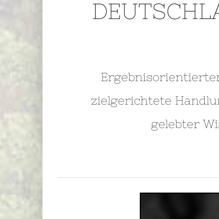
DEUTSCHLA
Ergebnisorientierte
zielgerichtete Handlu
gelebter Wi