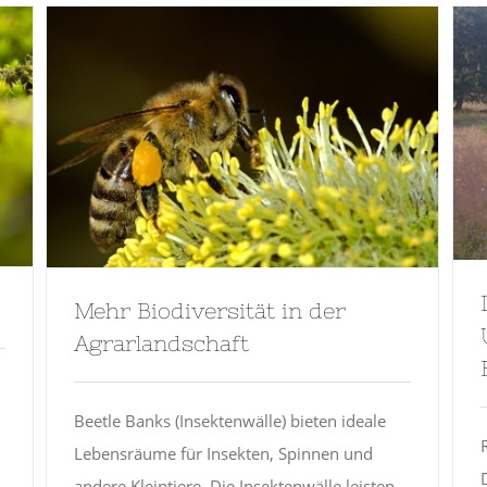
Mehr Biodiversität in der
Agrarlandschaft
Beetle Banks (Insektenwälle) bieten ideale
Lebensräume für Insekten, Spinnen und
andere Kleintiere. Die Insektenwälle leisten